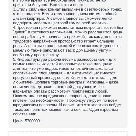
и в то же время все необходимое. Кухна остается
приятным бонусом. Все чисто и свежо.
3.Стиль спальных комнат выполнен в светло-серых тонах,
что не надоест Вам и гармонично вписывается в общий
дизайн квартиры. А самое главное вы сможете легко
подобрать мебель к цветовой гамме всей квартиры.
4.Просторная прихожая позволит вам встречать гостей без
"давки" и гостевого напряжения. Можно расслабится дома
после работы уже начиная с прихожей, так как для снятия
трудового напраяжения прсторанство играет большую
роль. А светлые тона прихожей и ее незагроможденность
мебелью также раполагают вас к домашнему уюту и
свобоному пространству.
5.Инфраструктура района весьма разнообразная. - для
самых маленьких детей дворовые детские площадки. -
для тех, кто уже подрос имеются отличные школы со
спортивными площадками. - для отдыхающих имеется
прогулочный променад со самейками для отдыха. - для
любителей шопинга торговые центры и магазины. - даже
поликлиника детская в шаговой доступности. По
вариантам оплаты рассмотрим практичекси любой.
Окажем полное юридичексое сопровождение и ваше
ипотеки при необходимости. Проконсультируем по всем
юридическим вопросам. И верим, что эта квартира найдет
таких же приятных хозяев, как и сейчас. Один взрослый
собственник.
Цена: 5700000